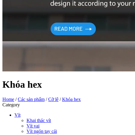
Khóa hex
Home
/
Các sản phẩm
/
Cờ lê
/
Khóa hex
Category
Vít
Khai thác vít
Vít vai
Vít ngón tay cái