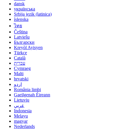
dansk
українська
Srbija jezik (latinica)
íslenska
ไทย
Čeština
Latviešu
Български
Kreyòl Ayisyen
Türkçe
Català
עברית
Cymraeg
Malti
hrvatski
اردو
România limbi
Gaeilgenah Éireann
Lietuvių
عربي
Indonesia
Melayu
magyar
Nederlands