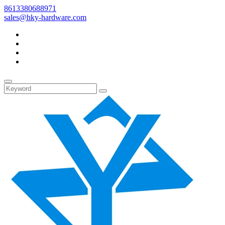
8613380688971
sales@hky-hardware.com