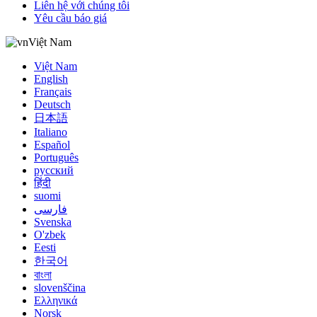
Liên hệ với chúng tôi
Yêu cầu báo giá
Việt Nam
Việt Nam
English
Français
Deutsch
日本語
Italiano
Español
Português
русский
हिंदी
suomi
فارسی
Svenska
O'zbek
Eesti
한국어
বাংলা
slovenščina
Ελληνικά
Norsk