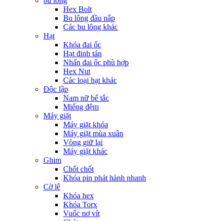
bu lông
Hex Bolt
Bu lông đầu nắp
Các bu lông khác
Hạt
Khóa đai ốc
Hạt đinh tán
Nhấn đai ốc phù hợp
Hex Nut
Các loại hạt khác
Độc lập
Nam nữ bế tắc
Miếng đệm
Máy giặt
Máy giặt khóa
Máy giặt mùa xuân
Vòng giữ lại
Máy giặt khác
Ghim
Chốt chốt
Khóa pin phát hành nhanh
Cờ lê
Khóa hex
Khóa Torx
Vuốc nơ vít