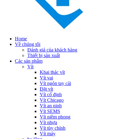
Home
Về chúng tôi
Đánh giá của khách hàng
Thiết bị sản xuất
Các sản phẩm
Vít
Khai thác vít
Vít vai
Vít ngón tay cái
Đặt vít
Vít cố định
Vít Chicago
Vít an ninh
Vít SEMS
Vít niêm phong
Vít nhựa
Vít tùy chỉnh
Vít máy