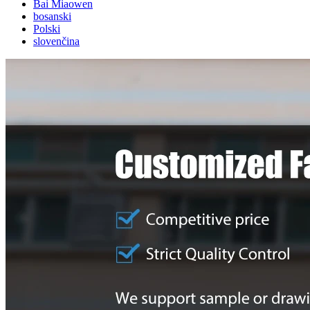
Bai Miaowen
bosanski
Polski
slovenčina