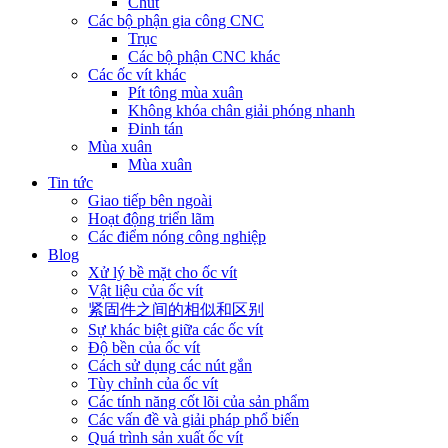
Chút
Các bộ phận gia công CNC
Trục
Các bộ phận CNC khác
Các ốc vít khác
Pít tông mùa xuân
Không khóa chân giải phóng nhanh
Đinh tán
Mùa xuân
Mùa xuân
Tin tức
Giao tiếp bên ngoài
Hoạt động triển lãm
Các điểm nóng công nghiệp
Blog
Xử lý bề mặt cho ốc vít
Vật liệu của ốc vít
紧固件之间的相似和区别
Sự khác biệt giữa các ốc vít
Độ bền của ốc vít
Cách sử dụng các nút gắn
Tùy chỉnh của ốc vít
Các tính năng cốt lõi của sản phẩm
Các vấn đề và giải pháp phổ biến
Quá trình sản xuất ốc vít