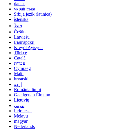
dansk
українська
Srbija jezik (latinica)
íslenska
ไทย
Čeština
Latviešu
Български
Kreyòl Ayisyen
Türkçe
Català
עברית
Cymraeg
Malti
hrvatski
اردو
România limbi
Gaeilgenah Éireann
Lietuvių
عربي
Indonesia
Melayu
magyar
Nederlands