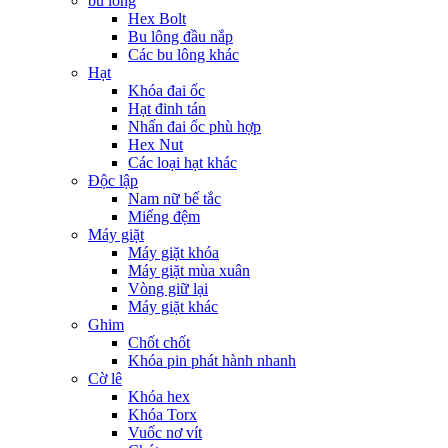
bu lông
Hex Bolt
Bu lông đầu nắp
Các bu lông khác
Hạt
Khóa đai ốc
Hạt đinh tán
Nhấn đai ốc phù hợp
Hex Nut
Các loại hạt khác
Độc lập
Nam nữ bế tắc
Miếng đệm
Máy giặt
Máy giặt khóa
Máy giặt mùa xuân
Vòng giữ lại
Máy giặt khác
Ghim
Chốt chốt
Khóa pin phát hành nhanh
Cờ lê
Khóa hex
Khóa Torx
Vuốc nơ vít