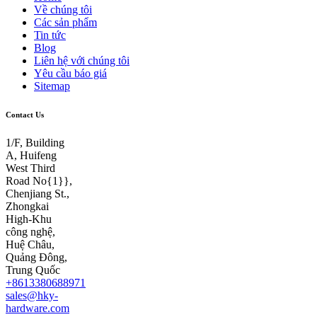
Về chúng tôi
Các sản phẩm
Tin tức
Blog
Liên hệ với chúng tôi
Yêu cầu báo giá
Sitemap
Contact Us
1/F, Building
A, Huifeng
West Third
Road No{1}},
Chenjiang St.,
Zhongkai
High-Khu
công nghệ,
Huệ Châu,
Quảng Đông,
Trung Quốc
+8613380688971
sales@hky-
hardware.com