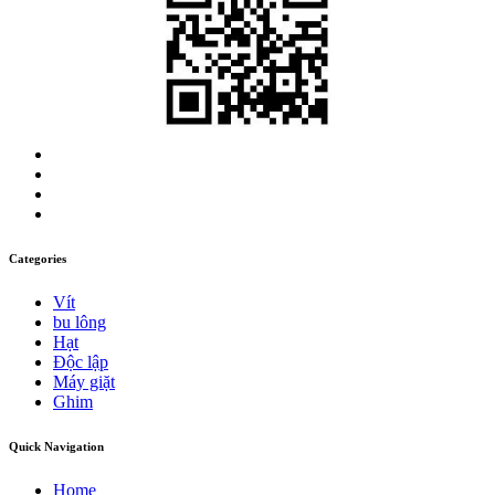
Categories
Vít
bu lông
Hạt
Độc lập
Máy giặt
Ghim
Quick Navigation
Home