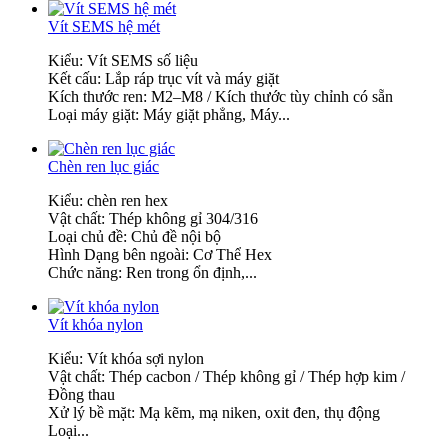
Vít SEMS hệ mét
Kiểu: Vít SEMS số liệu
Kết cấu: Lắp ráp trục vít và máy giặt
Kích thước ren: M2–M8 / Kích thước tùy chỉnh có sẵn
Loại máy giặt: Máy giặt phẳng, Máy...
Chèn ren lục giác
Kiểu: chèn ren hex
Vật chất: Thép không gỉ 304/316
Loại chủ đề: Chủ đề nội bộ
Hình Dạng bên ngoài: Cơ Thể Hex
Chức năng: Ren trong ổn định,...
Vít khóa nylon
Kiểu: Vít khóa sợi nylon
Vật chất: Thép cacbon / Thép không gỉ / Thép hợp kim /
Đồng thau
Xử lý bề mặt: Mạ kẽm, mạ niken, oxit đen, thụ động
Loại...