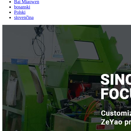
Bai Miaowen
bosanski
Polski
slovenčina