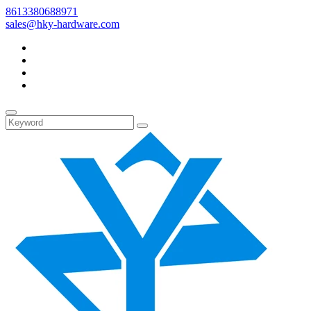
8613380688971
sales@hky-hardware.com