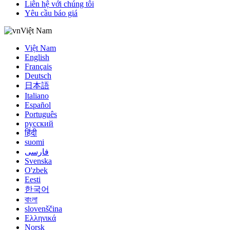
Liên hệ với chúng tôi
Yêu cầu báo giá
Việt Nam
Việt Nam
English
Français
Deutsch
日本語
Italiano
Español
Português
русский
हिंदी
suomi
فارسی
Svenska
O'zbek
Eesti
한국어
বাংলা
slovenščina
Ελληνικά
Norsk