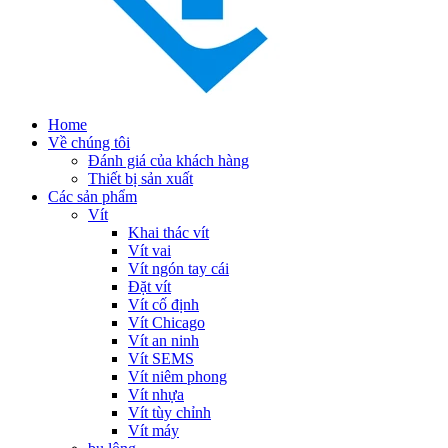
Home
Về chúng tôi
Đánh giá của khách hàng
Thiết bị sản xuất
Các sản phẩm
Vít
Khai thác vít
Vít vai
Vít ngón tay cái
Đặt vít
Vít cố định
Vít Chicago
Vít an ninh
Vít SEMS
Vít niêm phong
Vít nhựa
Vít tùy chỉnh
Vít máy