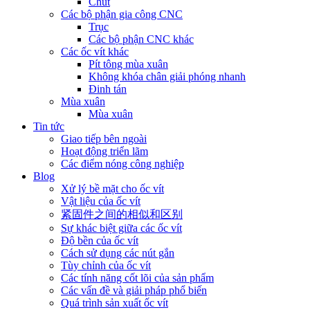
Chút
Các bộ phận gia công CNC
Trục
Các bộ phận CNC khác
Các ốc vít khác
Pít tông mùa xuân
Không khóa chân giải phóng nhanh
Đinh tán
Mùa xuân
Mùa xuân
Tin tức
Giao tiếp bên ngoài
Hoạt động triển lãm
Các điểm nóng công nghiệp
Blog
Xử lý bề mặt cho ốc vít
Vật liệu của ốc vít
紧固件之间的相似和区别
Sự khác biệt giữa các ốc vít
Độ bền của ốc vít
Cách sử dụng các nút gắn
Tùy chỉnh của ốc vít
Các tính năng cốt lõi của sản phẩm
Các vấn đề và giải pháp phổ biến
Quá trình sản xuất ốc vít