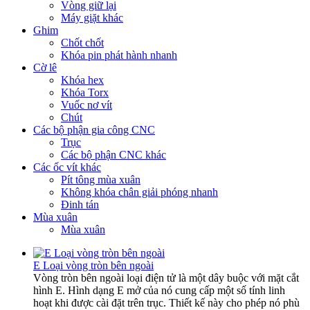
Vòng giữ lại
Máy giặt khác
Ghim
Chốt chốt
Khóa pin phát hành nhanh
Cờ lê
Khóa hex
Khóa Torx
Vuốc nơ vít
Chút
Các bộ phận gia công CNC
Trục
Các bộ phận CNC khác
Các ốc vít khác
Pít tông mùa xuân
Không khóa chân giải phóng nhanh
Đinh tán
Mùa xuân
Mùa xuân
E Loại vòng tròn bên ngoài
Vòng tròn bên ngoài loại điện tử là một dây buộc với mặt cắt
hình E. Hình dạng E mở của nó cung cấp một số tính linh
hoạt khi được cài đặt trên trục. Thiết kế này cho phép nó phù