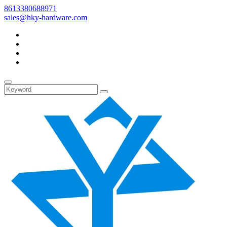
8613380688971
sales@hky-hardware.com