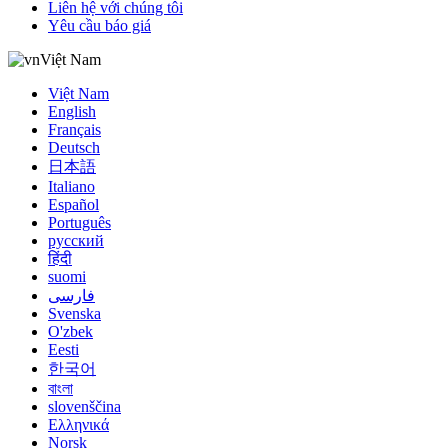
Liên hệ với chúng tôi
Yêu cầu báo giá
Việt Nam
Việt Nam
English
Français
Deutsch
日本語
Italiano
Español
Português
русский
हिंदी
suomi
فارسی
Svenska
O'zbek
Eesti
한국어
বাংলা
slovenščina
Ελληνικά
Norsk