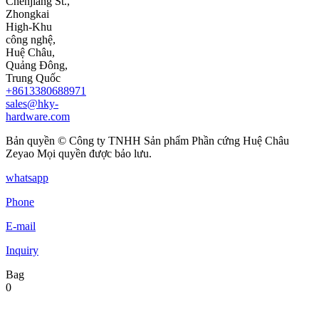
Chenjiang St.,
Zhongkai
High-Khu
công nghệ,
Huệ Châu,
Quảng Đông,
Trung Quốc
+8613380688971
sales@hky-
hardware.com
Bản quyền © Công ty TNHH Sản phẩm Phần cứng Huệ Châu
Zeyao Mọi quyền được bảo lưu.
whatsapp
Phone
E-mail
Inquiry
Bag
0