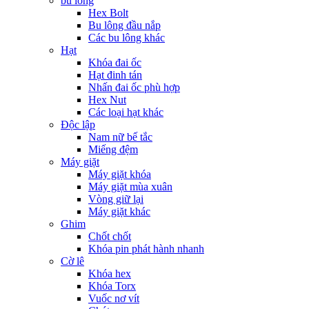
bu lông
Hex Bolt
Bu lông đầu nắp
Các bu lông khác
Hạt
Khóa đai ốc
Hạt đinh tán
Nhấn đai ốc phù hợp
Hex Nut
Các loại hạt khác
Độc lập
Nam nữ bế tắc
Miếng đệm
Máy giặt
Máy giặt khóa
Máy giặt mùa xuân
Vòng giữ lại
Máy giặt khác
Ghim
Chốt chốt
Khóa pin phát hành nhanh
Cờ lê
Khóa hex
Khóa Torx
Vuốc nơ vít