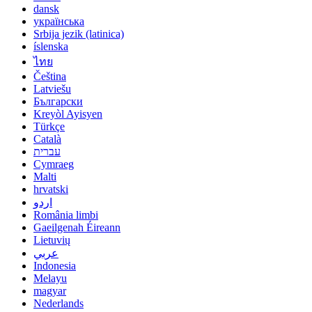
dansk
українська
Srbija jezik (latinica)
íslenska
ไทย
Čeština
Latviešu
Български
Kreyòl Ayisyen
Türkçe
Català
עברית
Cymraeg
Malti
hrvatski
اردو
România limbi
Gaeilgenah Éireann
Lietuvių
عربي
Indonesia
Melayu
magyar
Nederlands