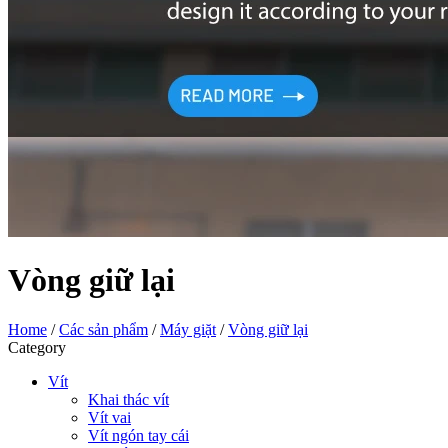
Vòng giữ lại
Home
/
Các sản phẩm
/
Máy giặt
/
Vòng giữ lại
Category
Vít
Khai thác vít
Vít vai
Vít ngón tay cái