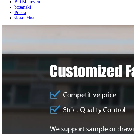
Bai Miaowen
bosanski
Polski
slovenčina