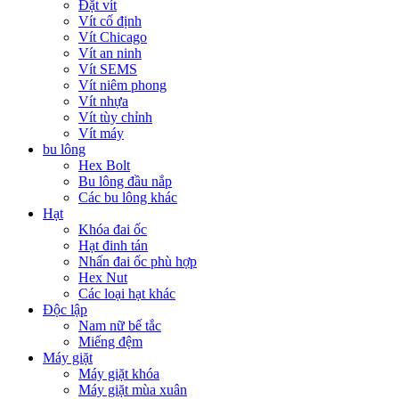
Đặt vít
Vít cố định
Vít Chicago
Vít an ninh
Vít SEMS
Vít niêm phong
Vít nhựa
Vít tùy chỉnh
Vít máy
bu lông
Hex Bolt
Bu lông đầu nắp
Các bu lông khác
Hạt
Khóa đai ốc
Hạt đinh tán
Nhấn đai ốc phù hợp
Hex Nut
Các loại hạt khác
Độc lập
Nam nữ bế tắc
Miếng đệm
Máy giặt
Máy giặt khóa
Máy giặt mùa xuân