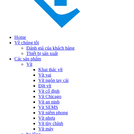
Home
Về chúng tôi
Đánh giá của khách hàng
Thiết bị sản xuất
Các sản phẩm
Vít
Khai thác vít
Vít vai
Vít ngón tay cái
Đặt vít
Vít cố định
Vít Chicago
Vít an ninh
Vít SEMS
Vít niêm phong
Vít nhựa
Vít tùy chỉnh
Vít máy