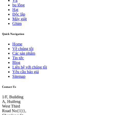
Vít
bu lông
Hạt
Độc lập
Máy giặt
Ghim
Quick Navigation
Home
Về chúng tôi
Các sản phẩm
Tin tức
Blog
Liên hệ với chúng tôi
Yêu cầu báo giá
Sitemap
Contact Us
1/F, Building
A, Huifeng
West Third
Road No{1}},