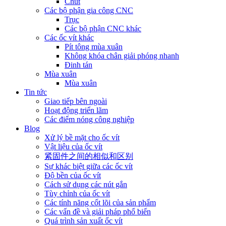
Chút
Các bộ phận gia công CNC
Trục
Các bộ phận CNC khác
Các ốc vít khác
Pít tông mùa xuân
Không khóa chân giải phóng nhanh
Đinh tán
Mùa xuân
Mùa xuân
Tin tức
Giao tiếp bên ngoài
Hoạt động triển lãm
Các điểm nóng công nghiệp
Blog
Xử lý bề mặt cho ốc vít
Vật liệu của ốc vít
紧固件之间的相似和区别
Sự khác biệt giữa các ốc vít
Độ bền của ốc vít
Cách sử dụng các nút gắn
Tùy chỉnh của ốc vít
Các tính năng cốt lõi của sản phẩm
Các vấn đề và giải pháp phổ biến
Quá trình sản xuất ốc vít